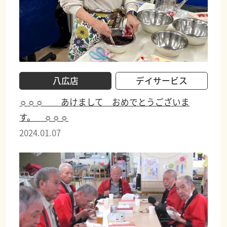
八広店
デイサービス
☼☼☼ あけまして おめでとうございま
す。 ☼☼☼
2024.01.07