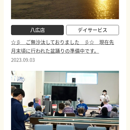
八広店
デイサービス
☆彡 ご無沙汰しておりました 彡☆ 現在先
月末頃に行われた盆踊りの準備中です。
2023.09.03