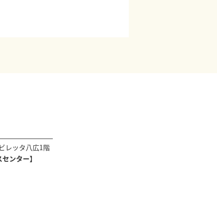
4ビレッタ八広1階
スセンター】