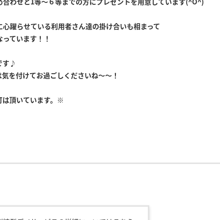
合わせと1等～６等までの方にプレゼントを用意しています(^O^)
に心躍らせている利用者さん達の掛け合いも相まって
なっています！！
です♪
は気を付けてお過ごしくださいね～～！
可は頂いています。※